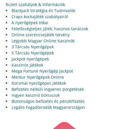
Rulett szabályok & Információk
Blackjack Stratégia és Tudnivalók
Craps kockajáték szabályairól
A nyerőgépek titkai
Felelősségteljes játék, hasznos tanácsok
Online szerencsejáték törvény
Legjobb Magyar Online Kaszinók
3 Tárcsás Nyerőgépek
5 Tárcsás Nyerőgépek
Jackpot nyerőgépek
Kaszinós Játékok
Mega Fortune Nyerőgép Jackpot
Merkur Nyerőgépek Online
Kocsmai nyerőgépes játékok
Befizetés nélküli ingyenes pörgetések
Ingyen kaszinó bónuszok
Biztonságos befizetés és pénzkifizetés
Legális Fogadóirodák Magyarországon