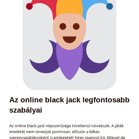
Az online black jack legfontosabb
szabályai
Az online black jack népszerűsége töretlenül növekszik. A játék
eredetét nem ismerjük pontosan, először a lelkes
szerencsejátékosként is emlegetett híres spanyol író, Miguel de