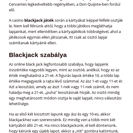
Cervantes legkedveltebb regényében, a Don Quijote-ben fordul
elő.
A casino
blackjack játék
során a kártyákat képpel felfelé osztják
le. Nem kell félnünk attól, hogy a többi játékos megláthatja
lapjainkat, mert ellentétben a kártyajátékok többségével, ahol a
játékosok egymás ellen játszanak, itt csak az osztó lapjai
számítanak kártyáink ellen.
Blackjack szabálya
Az online black jack legfontosabb szabálya, hogy lapjaink
összértéke nagyobb legyen, mint az osztóé, anélkül, hogy ez az
érték meghaladná a 21-et. A figurás lapok értéke 10, a többi lap
értéke megegyezik a rajta lévő számmal. Az ász 1-et vagy 11-et ér.
Azt a leosztást, amely az ászt 1-nek vagy 11-nek számít, és nem
haladja meg a 21-et, „puha” leosztásnak hívják. Az osztó mindig
egy meghatározott módon osztja le saját lapjait, nincs választási
lehetősége.
Ha az első két kiosztott lapunk egy ász és egy 10-es, akkor
blackjackhez van szerencsénk. Ez mindig veri a több mint két
kártyából álló 21-et. Ha nincs blackjackünk, el kell döntenünk,
hogy kérünk egy újabb lapot, ekkor a „Hit” gombra kattintunk,