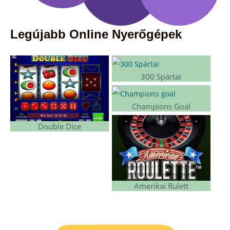
Legújabb Online Nyerőgépek
300 Spártai
Champions Goal
Double Dice
Amerikai Rulett