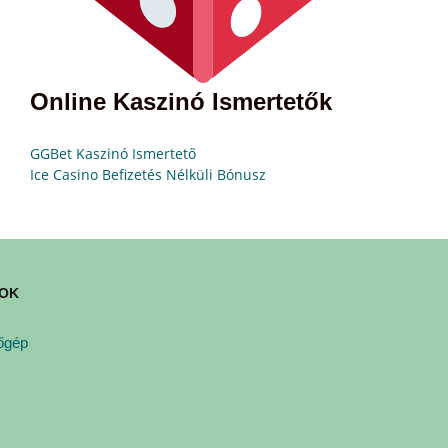
Online Kaszinó Ismertetők
GGBet Kaszinó Ismertető
Ice Casino Befizetés Nélküli Bónusz
KOK
őgép