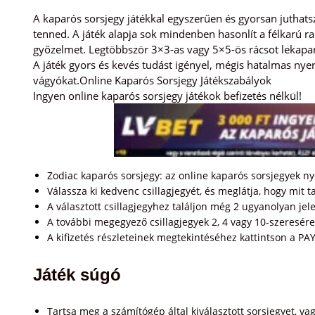
A kaparós sorsjegy játékkal egyszerűen és gyorsan jutha
tenned. A játék alapja sok mindenben hasonlít a félkarú r
győzelmet. Legtöbbször 3×3-as vagy 5×5-ös rácsot lekapa
A játék gyors és kevés tudást igényel, mégis hatalmas nye
vágyókat.Online Kaparós Sorsjegy Játékszabályok
Ingyen online kaparós sorsjegy játékok befizetés nélkül!
Zodiac kaparós sorsjegy: az online kaparós sorsjegyek ny
Válassza ki kedvenc csillagjegyét, és meglátja, hogy mit 
A választott csillagjegyhez találjon még 2 ugyanolyan jele
A további megegyező csillagjegyek 2, 4 vagy 10-szeresér
A kifizetés részleteinek megtekintéséhez kattintson a P
Játék súgó
Tartsa meg a számítógép által kiválasztott sorsjegyet, vag