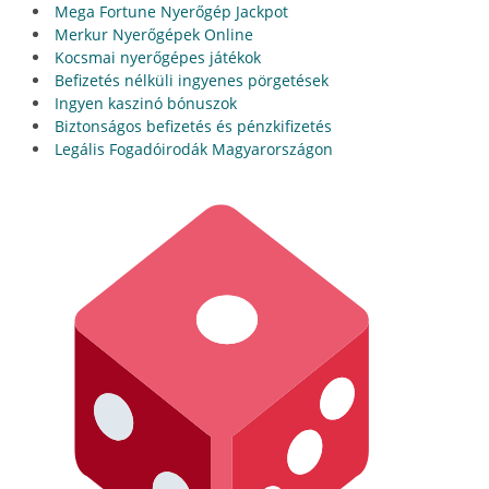
Mega Fortune Nyerőgép Jackpot
Merkur Nyerőgépek Online
Kocsmai nyerőgépes játékok
Befizetés nélküli ingyenes pörgetések
Ingyen kaszinó bónuszok
Biztonságos befizetés és pénzkifizetés
Legális Fogadóirodák Magyarországon