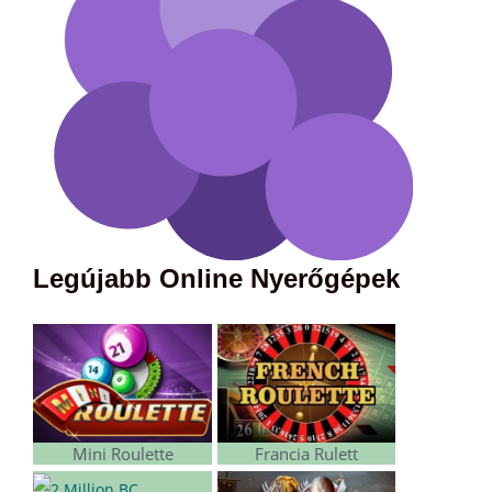
Legújabb Online Nyerőgépek
Mini Roulette
Francia Rulett