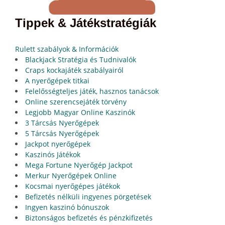
Tippek & Játékstratégiák
Rulett szabályok & Információk
Blackjack Stratégia és Tudnivalók
Craps kockajáték szabályairól
A nyerőgépek titkai
Felelősségteljes játék, hasznos tanácsok
Online szerencsejáték törvény
Legjobb Magyar Online Kaszinók
3 Tárcsás Nyerőgépek
5 Tárcsás Nyerőgépek
Jackpot nyerőgépek
Kaszinós Játékok
Mega Fortune Nyerőgép Jackpot
Merkur Nyerőgépek Online
Kocsmai nyerőgépes játékok
Befizetés nélküli ingyenes pörgetések
Ingyen kaszinó bónuszok
Biztonságos befizetés és pénzkifizetés