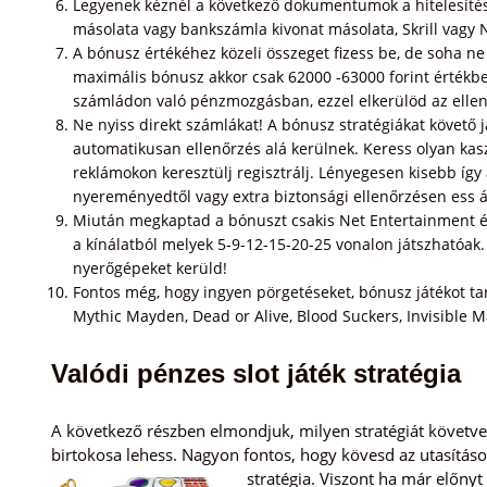
Legyenek kéznél a következő dokumentumok a hitelesíté
másolata vagy bankszámla kivonat másolata, Skrill vagy N
A bónusz értékéhez közeli összeget fizess be, de soha ne
maximális bónusz akkor csak 62000 -63000 forint értékben
számládon való pénzmozgásban, ezzel elkerülöd az ellen
Ne nyiss direkt számlákat! A bónusz stratégiákat követő j
automatikusan ellenőrzés alá kerülnek. Keress olyan kaszi
reklámokon keresztülj regisztrálj. Lényegesen kisebb íg
nyereményedtől vagy extra biztonsági ellenőrzésen ess
Miután megkaptad a bónuszt csakis Net Entertainment é
a kínálatból melyek 5-9-12-15-20-25 vonalon játszhatóak
nyerőgépeket kerüld!
Fontos még, hogy ingyen pörgetéseket, bónusz játékot ta
Mythic Mayden, Dead or Alive, Blood Suckers, Invisible M
Valódi pénzes slot játék stratégia
A következő részben elmondjuk, milyen stratégiát követve
birtokosa lehess. Nagyon fontos, hogy kövesd az utasítások
stratégia.
Viszont ha már előnyt