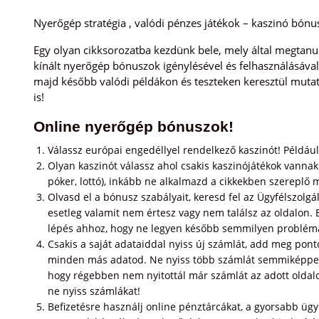
Nyerőgép stratégia , valódi pénzes játékok – kaszinó bónu
Egy olyan cikksorozatba kezdünk bele, mely által megtanulh
kínált nyerőgép bónuszok igénylésével és felhasználásával
majd később valódi példákon és teszteken keresztül mutatj
is!
Online nyerőgép bónuszok!
Válassz európai engedéllyel rendelkező kaszinót! Például:
Olyan kaszinót válassz ahol csakis kaszinójátékok vannak.
póker, lottó), inkább ne alkalmazd a cikkekben szereplő 
Olvasd el a bónusz szabályait, keresd fel az Ügyfélszolgál
esetleg valamit nem értesz vagy nem találsz az oldalon. 
lépés ahhoz, hogy ne legyen később semmilyen problém
Csakis a saját adataiddal nyiss új számlát, add meg pon
minden más adatod. Ne nyiss több számlát semmiképpen
hogy régebben nem nyitottál már számlát az adott olda
ne nyiss számlákat!
Befizetésre használj online pénztárcákat, a gyorsabb ügyi