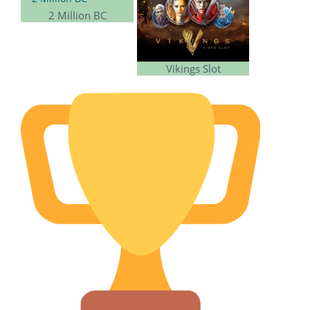
2 Million BC
Vikings Slot