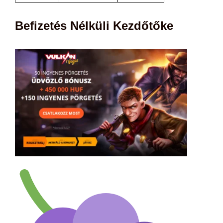
Befizetés Nélküli Kezdőtőke