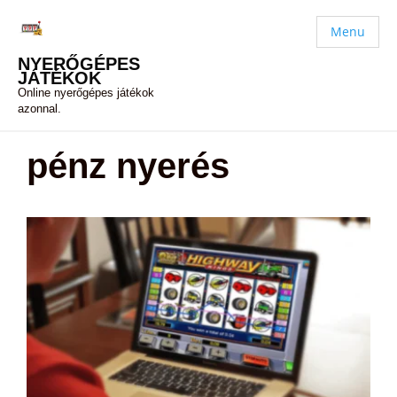
Menu
NYERŐGÉPES
JÁTÉKOK
Online nyerőgépes játékok
azonnal.
pénz nyerés