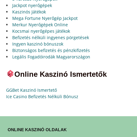
Jackpot nyerőgépek
Kaszinós Játékok
Mega Fortune Nyerőgép Jackpot
Merkur Nyerőgépek Online
Kocsmai nyerőgépes játékok
Befizetés nélküli ingyenes pörgetések
Ingyen kaszinó bónuszok
Biztonságos befizetés és pénzkifizetés
Legális Fogadóirodák Magyarországon
Online Kaszinó Ismertetők
GGBet Kaszinó Ismertető
Ice Casino Befizetés Nélküli Bónusz
ONLINE KASZINÓ OLDALAK