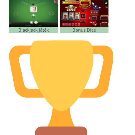
Blackjack Játék
Bonus Dice