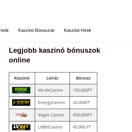
zinók
Kaszinó Bónuszok
Kaszinó Hírek
Legjobb kaszinó bónuszok
online
Kaszinó
Leírás
Bónusz
VerdeCasino
150,000FT
EnergyCasino
20.000FT
Vegas Casino
450,000FT
LVBetCasino
45,000 FT