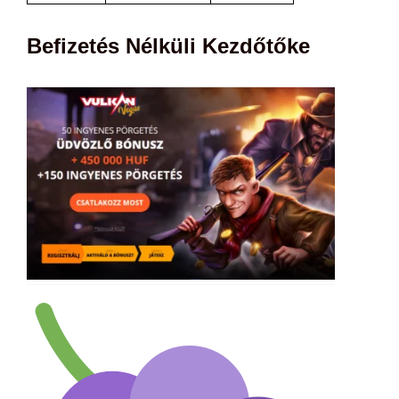
Befizetés Nélküli Kezdőtőke