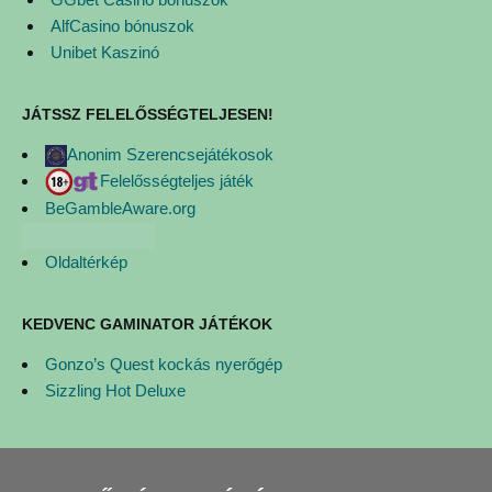
AlfCasino bónuszok
Unibet Kaszinó
JÁTSSZ FELELŐSSÉGTELJESEN!
Anonim Szerencsejátékosok
Felelősségteljes játék
BeGambleAware.org
Oldaltérkép
KEDVENC GAMINATOR JÁTÉKOK
Gonzo’s Quest kockás nyerőgép
Sizzling Hot Deluxe