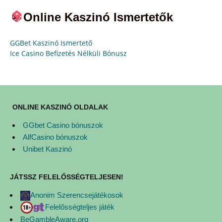
Online Kaszinó Ismertetők
GGBet Kaszinó Ismertető
Ice Casino Befizetés Nélküli Bónusz
ONLINE KASZINÓ OLDALAK
GGbet Casino bónuszok
AlfCasino bónuszok
Unibet Kaszinó
JÁTSSZ FELELŐSSÉGTELJESEN!
Anonim Szerencsejátékosok
Felelősségteljes játék
BeGambleAware.org