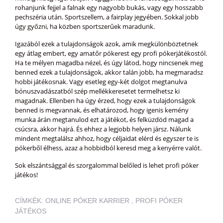
rohanjunk fejjel a falnak egy nagyobb bukás, vagy egy hosszabb
pechszéria után. Sportszellem, a fairplay jegyében. Sokkal jobb
úgy győzni, ha közben sportszerűek maradunk.
Igazából ezek a tulajdonságok azok, amik megkülönböztetnek
egy átlag embert, egy amatőr pókerest egy profi pókerjátékostól.
Ha te mélyen magadba nézel, és úgy látod, hogy nincsenek meg
benned ezek a tulajdonságok, akkor talán jobb, ha megmaradsz
hobbi játékosnak. Vagy esetleg egy-két dolgot megtanulva
bónuszvadászatból szép mellékkeresetet termelhetsz ki
magadnak. Ellenben ha úgy érzed, hogy ezek a tulajdonságok
benned is megvannak, és elhatározod, hogy igenis kemény
munka árán megtanulod ezt a játékot, és felküzdöd magad a
csúcsra, akkor hajrá. És ehhez a legjobb helyen jársz. Nálunk
mindent megtalálsz ahhoz, hogy céljaidat elérd és egyszer te is
pókerből élhess, azaz a hobbidból keresd meg a kenyérre valót.
Sok elszántsággal és szorgalommal belőled is lehet profi póker
játékos!
CÍMKÉK:
ONLINE PÓKER KARRIER
,
PROFI PÓKER
JÁTÉKOS