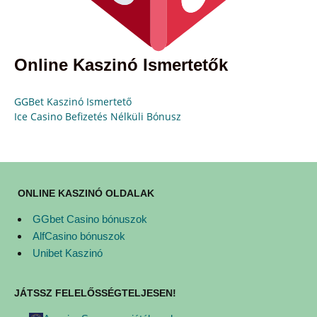
Online Kaszinó Ismertetők
GGBet Kaszinó Ismertető
Ice Casino Befizetés Nélküli Bónusz
ONLINE KASZINÓ OLDALAK
GGbet Casino bónuszok
AlfCasino bónuszok
Unibet Kaszinó
JÁTSSZ FELELŐSSÉGTELJESEN!