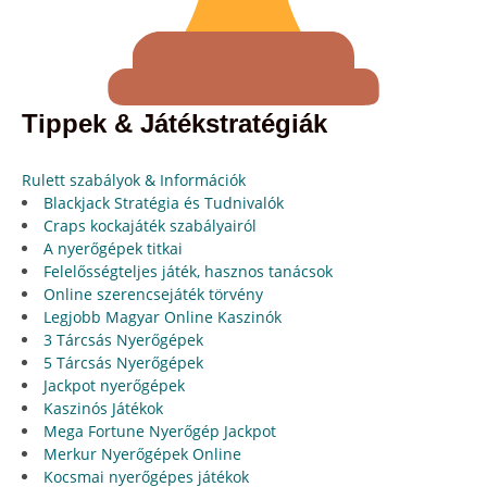
Tippek & Játékstratégiák
Rulett szabályok & Információk
Blackjack Stratégia és Tudnivalók
Craps kockajáték szabályairól
A nyerőgépek titkai
Felelősségteljes játék, hasznos tanácsok
Online szerencsejáték törvény
Legjobb Magyar Online Kaszinók
3 Tárcsás Nyerőgépek
5 Tárcsás Nyerőgépek
Jackpot nyerőgépek
Kaszinós Játékok
Mega Fortune Nyerőgép Jackpot
Merkur Nyerőgépek Online
Kocsmai nyerőgépes játékok