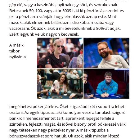
gép elé, vagy a kaszinóba, nyitnak egy sört, és szórakoznak.
Betesznek 50, 100, vagy akár 500$-t, ki-ki pénztárcája szerint és
ezt a pénzt arra szánják, hogy elmulassák aznap este. Mint
mások, akik elmennek biliárdozni, diszkóba, moziba vagy
vacsorázni. Ők azok, akik a mi bevételünknek a 80%-át adják.
Ezért legyünk velük nagyon kedvesek.
A másik
tábor
nyilván a
megélhetési póker játékos. Őket is igazából két csoportra lehet
osztani. Az egyik típus az, aki komolyan veszi a tanulást, szigorú
bankroll menedzsmentet tart, apránként lépeget felfelé a
szinteken, fejleszti magát, és idővel bizony profi pókeressé válik,
nagy téteteken nagy pénzeket nyer. A másik típusba a
bónuszvadászokat sorolhatjuk. Ők azok, akik minden létező