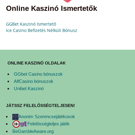
Online Kaszinó Ismertetők
GGBet Kaszinó Ismertető
Ice Casino Befizetés Nélküli Bónusz
ONLINE KASZINÓ OLDALAK
GGbet Casino bónuszok
AlfCasino bónuszok
Unibet Kaszinó
JÁTSSZ FELELŐSSÉGTELJESEN!
Anonim Szerencsejátékosok
Felelősségteljes játék
BeGambleAware.org