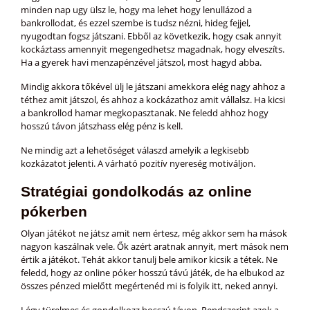
minden nap ugy ülsz le, hogy ma lehet hogy lenullázod a
bankrollodat, és ezzel szembe is tudsz nézni, hideg fejjel,
nyugodtan fogsz játszani. Ebből az következik, hogy csak annyit
kockáztass amennyit megengedhetsz magadnak, hogy elveszíts.
Ha a gyerek havi menzapénzével játszol, most hagyd abba.
Mindig akkora tőkével ülj le játszani amekkora elég nagy ahhoz a
téthez amit játszol, és ahhoz a kockázathoz amit vállalsz. Ha kicsi
a bankrollod hamar megkopasztanak. Ne feledd ahhoz hogy
hosszú távon játszhass elég pénz is kell.
Ne mindig azt a lehetőséget válaszd amelyik a legkisebb
kozkázatot jelenti. A várható pozitív nyereség motiváljon.
Stratégiai gondolkodás az online
pókerben
Olyan játékot ne játsz amit nem értesz, még akkor sem ha mások
nagyon kaszálnak vele. Ők azért aratnak annyit, mert mások nem
értik a játékot. Tehát akkor tanulj bele amikor kicsik a tétek. Ne
feledd, hogy az online póker hosszú távú játék, de ha elbukod az
összes pénzed mielőtt megértenéd mi is folyik itt, neked annyi.
Légy türelmes és gondolkozz hosszú távon. Rendszerint azok a