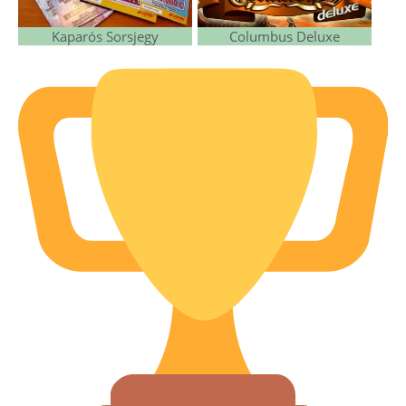
Kaparós Sorsjegy
Columbus Deluxe