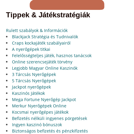
Tippek & Játékstratégiák
Rulett szabályok & Információk
Blackjack Stratégia és Tudnivalók
Craps kockajáték szabályairól
A nyerőgépek titkai
Felelősségteljes játék, hasznos tanácsok
Online szerencsejáték törvény
Legjobb Magyar Online Kaszinók
3 Tárcsás Nyerőgépek
5 Tárcsás Nyerőgépek
Jackpot nyerőgépek
Kaszinós Játékok
Mega Fortune Nyerőgép Jackpot
Merkur Nyerőgépek Online
Kocsmai nyerőgépes játékok
Befizetés nélküli ingyenes pörgetések
Ingyen kaszinó bónuszok
Biztonságos befizetés és pénzkifizetés