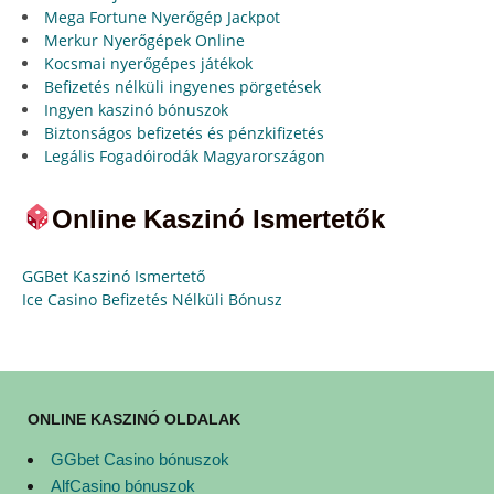
Mega Fortune Nyerőgép Jackpot
Merkur Nyerőgépek Online
Kocsmai nyerőgépes játékok
Befizetés nélküli ingyenes pörgetések
Ingyen kaszinó bónuszok
Biztonságos befizetés és pénzkifizetés
Legális Fogadóirodák Magyarországon
Online Kaszinó Ismertetők
GGBet Kaszinó Ismertető
Ice Casino Befizetés Nélküli Bónusz
ONLINE KASZINÓ OLDALAK
GGbet Casino bónuszok
AlfCasino bónuszok