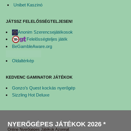
Unibet Kaszinó
JÁTSSZ FELELŐSSÉGTELJESEN!
Anonim Szerencsejátékosok
Felelősségteljes játék
BeGambleAware.org
Oldaltérkép
KEDVENC GAMINATOR JÁTÉKOK
Gonzo’s Quest kockás nyerőgép
Sizzling Hot Deluxe
NYERŐGÉPES JÁTÉKOK 2026 *
Online Nyerőgépes Játékok Azonnal.