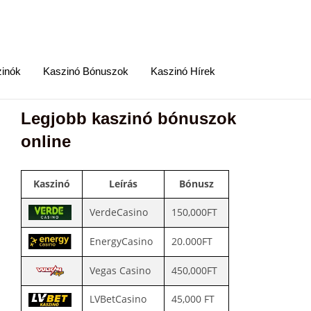
zinók
Kaszinó Bónuszok
Kaszinó Hírek
Legjobb kaszinó bónuszok
online
Kaszinó
Leírás
Bónusz
VerdeCasino
150,000FT
EnergyCasino
20.000FT
Vegas Casino
450,000FT
LVBetCasino
45,000 FT