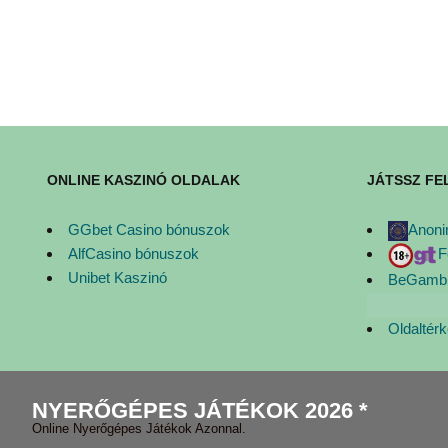
ONLINE KASZINÓ OLDALAK
JÁTSSZ FE
GGbet Casino bónuszok
Anoni
AlfCasino bónuszok
F
Unibet Kaszinó
BeGambl
Oldaltér
NYERŐGÉPES JÁTÉKOK 2026 *
Online Nyerőgépes Játékok Azonnal.