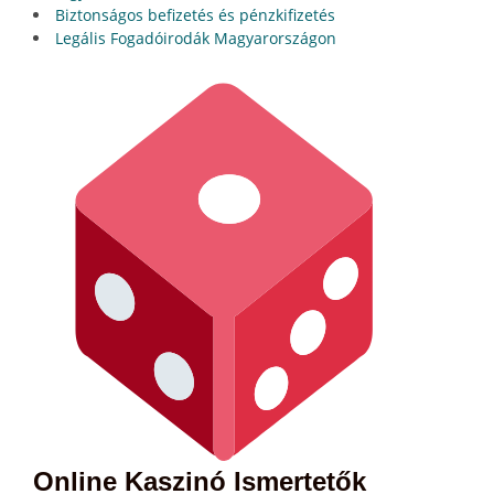
Biztonságos befizetés és pénzkifizetés
Legális Fogadóirodák Magyarországon
Online Kaszinó Ismertetők