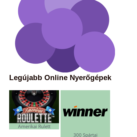
Legújabb Online Nyerőgépek
Amerikai Rulett
300 Spártai