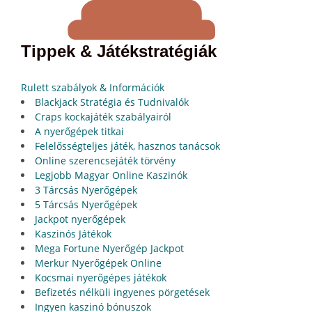
Tippek & Játékstratégiák
Rulett szabályok & Információk
Blackjack Stratégia és Tudnivalók
Craps kockajáték szabályairól
A nyerőgépek titkai
Felelősségteljes játék, hasznos tanácsok
Online szerencsejáték törvény
Legjobb Magyar Online Kaszinók
3 Tárcsás Nyerőgépek
5 Tárcsás Nyerőgépek
Jackpot nyerőgépek
Kaszinós Játékok
Mega Fortune Nyerőgép Jackpot
Merkur Nyerőgépek Online
Kocsmai nyerőgépes játékok
Befizetés nélküli ingyenes pörgetések
Ingyen kaszinó bónuszok