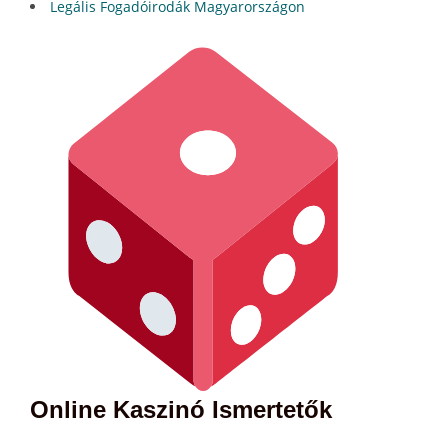
Legális Fogadóirodák Magyarországon
Online Kaszinó Ismertetők