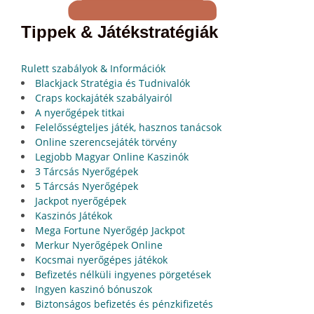
Tippek & Játékstratégiák
Rulett szabályok & Információk
Blackjack Stratégia és Tudnivalók
Craps kockajáték szabályairól
A nyerőgépek titkai
Felelősségteljes játék, hasznos tanácsok
Online szerencsejáték törvény
Legjobb Magyar Online Kaszinók
3 Tárcsás Nyerőgépek
5 Tárcsás Nyerőgépek
Jackpot nyerőgépek
Kaszinós Játékok
Mega Fortune Nyerőgép Jackpot
Merkur Nyerőgépek Online
Kocsmai nyerőgépes játékok
Befizetés nélküli ingyenes pörgetések
Ingyen kaszinó bónuszok
Biztonságos befizetés és pénzkifizetés