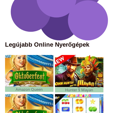
Legújabb Online Nyerőgépek
Amazon Queen
Hunter § Mayan