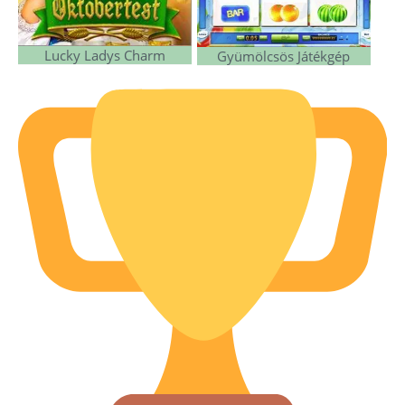
Lucky Ladys Charm
Gyümölcsös Játékgép