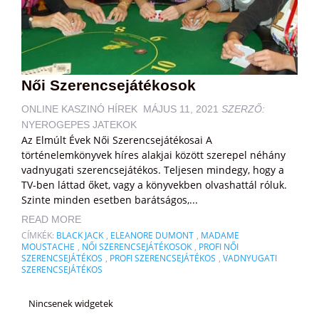
Női Szerencsejátékosok
ONLINE KASZINÓ HÍREK
MÁJUS 11, 2021
SZERZŐ:
NYEROGEPES JATEKOK
Az Elmúlt Évek Női Szerencsejátékosai A
történelemkönyvek híres alakjai között szerepel néhány
vadnyugati szerencsejátékos. Teljesen mindegy, hogy a
TV-ben láttad őket, vagy a könyvekben olvashattál róluk.
Szinte minden esetben barátságos,...
READ MORE
CÍMKÉK:
BLACK JACK
,
ELEANORE DUMONT
,
MADAME
MOUSTACHE
,
NŐI SZERENCSEJÁTÉKOSOK
,
PROFI NŐI
SZERENCSEJÁTÉKOS
,
PROFI SZERENCSEJÁTÉKOS
,
VADNYUGATI
SZERENCSEJÁTÉKOS
Nincsenek widgetek