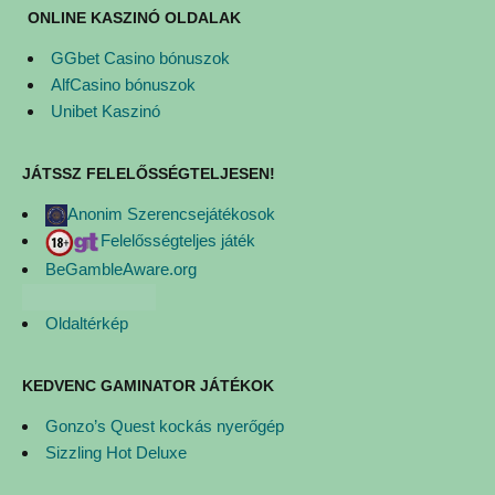
ONLINE KASZINÓ OLDALAK
GGbet Casino bónuszok
AlfCasino bónuszok
Unibet Kaszinó
JÁTSSZ FELELŐSSÉGTELJESEN!
Anonim Szerencsejátékosok
Felelősségteljes játék
BeGambleAware.org
Oldaltérkép
KEDVENC GAMINATOR JÁTÉKOK
Gonzo’s Quest kockás nyerőgép
Sizzling Hot Deluxe