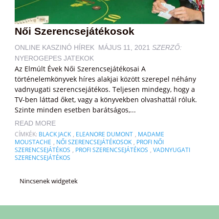
Női Szerencsejátékosok
ONLINE KASZINÓ HÍREK
MÁJUS 11, 2021
SZERZŐ:
NYEROGEPES JATEKOK
Az Elmúlt Évek Női Szerencsejátékosai A
történelemkönyvek híres alakjai között szerepel néhány
vadnyugati szerencsejátékos. Teljesen mindegy, hogy a
TV-ben láttad őket, vagy a könyvekben olvashattál róluk.
Szinte minden esetben barátságos,...
READ MORE
CÍMKÉK:
BLACK JACK
,
ELEANORE DUMONT
,
MADAME
MOUSTACHE
,
NŐI SZERENCSEJÁTÉKOSOK
,
PROFI NŐI
SZERENCSEJÁTÉKOS
,
PROFI SZERENCSEJÁTÉKOS
,
VADNYUGATI
SZERENCSEJÁTÉKOS
Nincsenek widgetek