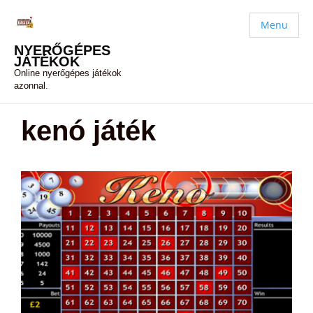
Menu
NYERŐGÉPES
JÁTÉKOK
Online nyerőgépes játékok
azonnal.
kenó játék