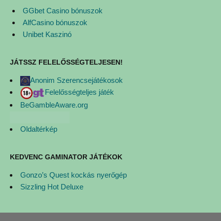
GGbet Casino bónuszok
AlfCasino bónuszok
Unibet Kaszinó
JÁTSSZ FELELŐSSÉGTELJESEN!
Anonim Szerencsejátékosok
Felelősségteljes játék
BeGambleAware.org
Oldaltérkép
KEDVENC GAMINATOR JÁTÉKOK
Gonzo’s Quest kockás nyerőgép
Sizzling Hot Deluxe