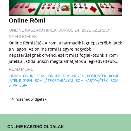
Online Römi
ONLINE KASZINÓ HÍREK
JÚNIUS 14, 2021
SZERZŐ:
NYEROGEPEK
Online Römi Játék A römi a harmadik legnépszerőbb játék
a világon. Az online römi is egyre nagyobb
népszerűségnek örvend, ezért mi is foglalkozunk a römi
játékkal. Oldalunkon megtalálhatjátok a legkedveltebb...
READ MORE
CÍMKÉK:
ONLINE RÖMI
,
ONLINE RÖMI INGYEN
,
RÖMI JÁTÉK
,
RÖMI
JÁTÉK INGYEN
,
RÖMI JÁTÉK SZABÁLYAI
,
RÖMI KÁRTYAJÁTÉK
,
RÖMI
STRATÉGIA
Nincsenek widgetek
ONLINE KASZINÓ OLDALAK