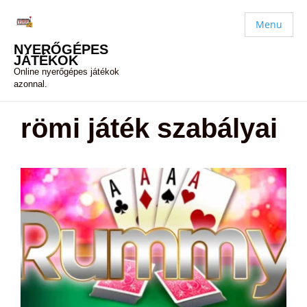
Menu
NYERŐGÉPES
JÁTÉKOK
Online nyerőgépes játékok
azonnal.
römi játék szabályai