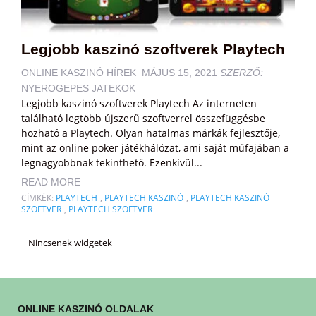
Legjobb kaszinó szoftverek Playtech
ONLINE KASZINÓ HÍREK
MÁJUS 15, 2021
SZERZŐ:
NYEROGEPES JATEKOK
Legjobb kaszinó szoftverek Playtech Az interneten
található legtöbb újszerű szoftverrel összefüggésbe
hozható a Playtech. Olyan hatalmas márkák fejlesztője,
mint az online poker játékhálózat, ami saját műfajában a
legnagyobbnak tekinthető. Ezenkívül...
READ MORE
CÍMKÉK:
PLAYTECH
,
PLAYTECH KASZINÓ
,
PLAYTECH KASZINÓ
SZOFTVER
,
PLAYTECH SZOFTVER
Nincsenek widgetek
ONLINE KASZINÓ OLDALAK