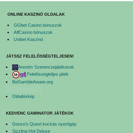
ONLINE KASZINÓ OLDALAK
GGbet Casino bónuszok
AlfCasino bónuszok
Unibet Kaszinó
JÁTSSZ FELELŐSSÉGTELJESEN!
Anonim Szerencsejátékosok
Felelősségteljes játék
BeGambleAware.org
Oldaltérkép
KEDVENC GAMINATOR JÁTÉKOK
Gonzo’s Quest kockás nyerőgép
Sizzling Hot Deluxe