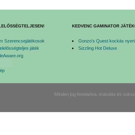
LELŐSSÉGTELJESEN!
KEDVENC GAMINATOR JÁTÉ
m Szerencsejátékosok
Gonzo’s Quest kockás nyer
elelősségteljes játék
Sizzling Hot Deluxe
eAware.org
kép
Minden jog fenntartva, másolás és sokszo