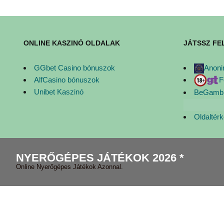
ONLINE KASZINÓ OLDALAK
JÁTSSZ FE
GGbet Casino bónuszok
Anoni
AlfCasino bónuszok
F
Unibet Kaszinó
BeGambl
Oldaltér
NYERŐGÉPES JÁTÉKOK 2026 *
Online Nyerőgépes Játékok Azonnal.