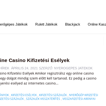
erőgépes Játékok
Rulett Játékok
Blackjack
Online Kas
ine Casino Kifizetési Esélyek
HÍREK
ÁPRILIS 24, 2021
SZERZŐ:
NYEROGEPES JATEKOK
ino Kifizetési Esélyek Amikor regisztrálsz egy online casino
 egy dolgot mindig szem előtt kell tartanod. Ez pedig a casino
nyerési esélyed az internetes casino...
RÁNYOK
,
KIFIZETÉSI ESÉLYEK
,
KIFIZETÉSI SZÁZALÉK
,
NYERŐGÉP KIFIZETÉSI
FIZETÉSI SZÁZALÉK
,
SZÁZALÉK VISSZATÉRÍTÉS
,
VISSZAFIZETÉSI ARÁNYAI