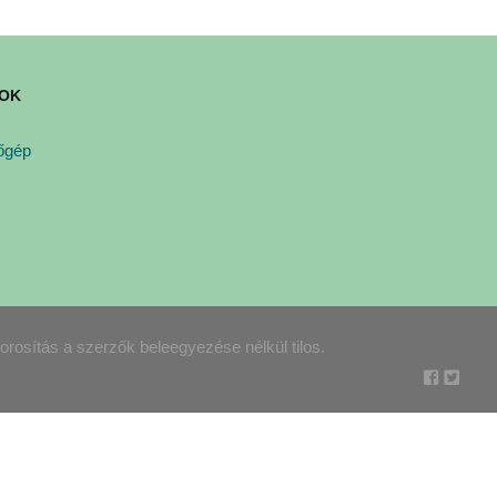
KOK
őgép
rosítás a szerzők beleegyezése nélkül tilos.