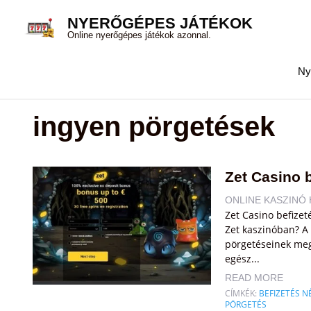
NYERŐGÉPES JÁTÉKOK
Online nyerőgépes játékok azonnal.
Ny
ingyen pörgetések
Zet Casino b
ONLINE KASZINÓ 
Zet Casino befizet
Zet kaszinóban? A 
pörgetéseinek me
egész...
READ MORE
CÍMKÉK:
BEFIZETÉS N
PÖRGETÉS