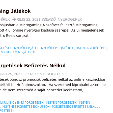
ing Játékok
HÍREK
ÁPRILIS 22, 2021
SZERZŐ:
NYEROGEPEK
i májusban a Microgaming A szoftver fejlesztő Microgaming
ött 4 új online nyerőgép kiadása szerepel. Az új megjelenések
tro Reels sorozat...
GETÉSEK
,
NYERŐGÉP JÁTÉK
,
NYERŐGÉPES JÁTÉKOK
,
ONLINE NYERŐGÉPEK
,
J MICROGAMING JÁTÉKOK
rgetések Befizetés Nélkül
UÁR 25, 2021
SZERZŐ:
NYEROGEPEK
tések bónusz promóciók befizetés nélkül az online kaszinókban
nélküli kaszinó bónuszokhoz. Ha szeretnéd kiprobalni az online
, de nem szeretnéd a saját pénzedet kockáztatni,...
ÉLKÜLI INGYENES PÖRGETÉSEK
,
INGYEN PÖRGETÉSEK
,
INGYEN
,
INGYENES PÖRGETÉS BÓNUSZOK
,
PÖRGETÉSEK BEFIZETÉS NÉLKÜL
,
RGETÉSEK