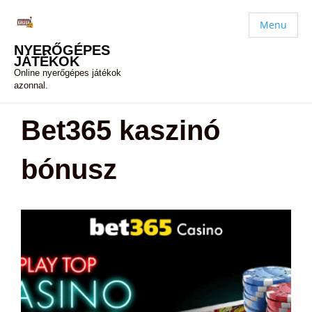
Menu
NYERŐGÉPES
JÁTÉKOK
Online nyerőgépes játékok
azonnal.
Bet365 kaszinó
bónusz